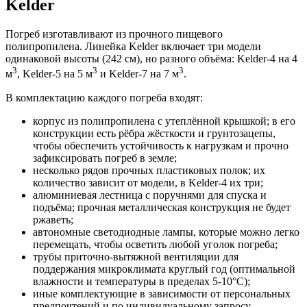
Kelder
Погреб изготавливают из прочного пищевого
полипропилена. Линейка Kelder включает три модели
одинаковой высоты (242 см), но разного объёма: Kelder-4 на 4
3
3
3
м
, Kelder-5 на 5 м
и Kelder-7 на 7 м
.
В комплектацию каждого погреба входят:
корпус из полипропилена с утеплённой крышкой; в его
конструкции есть рёбра жёсткости и грунтозацепы,
чтобы обеспечить устойчивость к нагрузкам и прочно
зафиксировать погреб в земле;
несколько рядов прочных пластиковых полок; их
количество зависит от модели, в Kelder-4 их три;
алюминиевая лестница с поручнями для спуска и
подъёма; прочная металлическая конструкция не будет
ржаветь;
автономные светодиодные лампы, которые можно легко
перемещать, чтобы осветить любой уголок погреба;
трубы приточно-вытяжной вентиляции для
поддержания микроклимата круглый год (оптимальной
влажности и температуры в пределах 5-10°С);
иные комплектующие в зависимости от персональных
предпочтений и по индивидуальному запросу