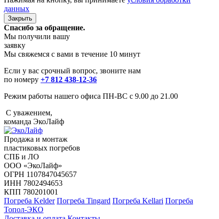
данных
Закрыть
Спасибо за обращение.
Мы получили вашу
заявку
Мы свяжемся с вами в течение 10 минут
Если у вас срочный вопрос, звоните нам
по номеру
+7 812 438-12-36
Режим работы нашего офиса ПН-ВС с 9.00 до 21.00
С уважением,
команда ЭкоЛайф
Продажа и монтаж
пластиковых погребов
СПБ и ЛО
ООО «ЭкоЛайф»
ОГРН 1107847045657
ИНН 7802494653
КПП 780201001
Погреба Kelder
Погреба Tingard
Погреба Kellari
Погреба
Топол-ЭКО
Доставка и оплата
Контакты