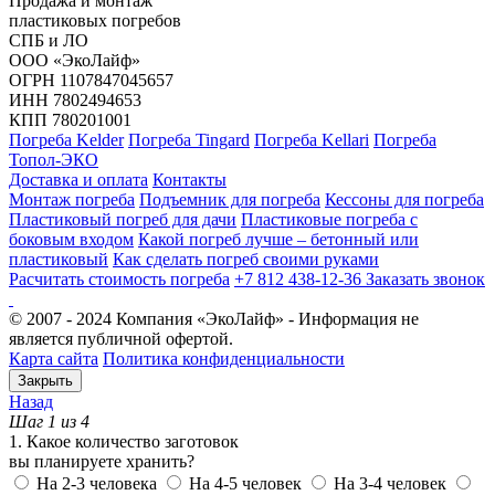
Продажа и монтаж
пластиковых погребов
СПБ и ЛО
ООО «ЭкоЛайф»
ОГРН 1107847045657
ИНН 7802494653
КПП 780201001
Погреба Kelder
Погреба Tingard
Погреба Kellari
Погреба
Топол-ЭКО
Доставка и оплата
Контакты
Монтаж погреба
Подъемник для погреба
Кессоны для погреба
Пластиковый погреб для дачи
Пластиковые погреба с
боковым входом
Какой погреб лучше – бетонный или
пластиковый
Как сделать погреб своими руками
Расчитать стоимость погреба
+7 812 438-12-36
Заказать звонок
© 2007 - 2024 Компания «ЭкоЛайф» - Информация не
является публичной офертой.
Карта сайта
Политика конфиденциальности
Закрыть
Назад
Шаг 1 из 4
1. Какое количество заготовок
вы планируете хранить?
На 2-3 человека
На 4-5 человек
На 3-4 человек